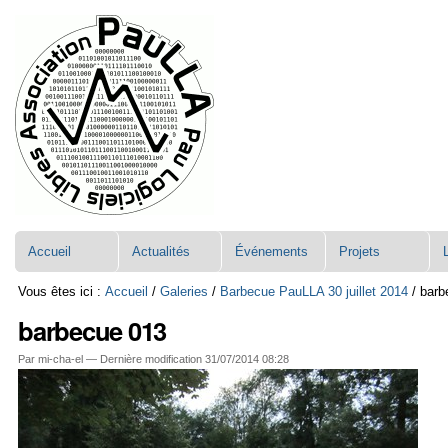
Aller
Navigation
au
contenu.
|
Aller
à
la
navigation
Accueil
Actualités
Événements
Projets
Vous êtes ici :
Accueil
/
Galeries
/
Barbecue PauLLA 30 juillet 2014
/
barb
barbecue 013
Par mi-cha-el —
Dernière modification
31/07/2014 08:28