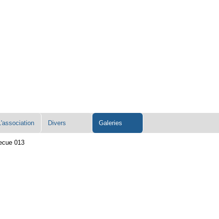
L'association
Divers
Galeries
ecue 013