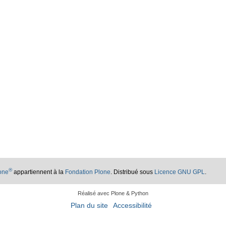
®
lone
appartiennent à la
Fondation Plone
. Distribué sous
Licence GNU GPL
.
Réalisé avec Plone & Python
Plan du site
Accessibilité