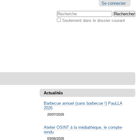
Outils
Se connecter
personnels
Chercher par
Seulement dans le dossier courant
Recherche
avancée…
Actualités
Barbecue annuel (sans barbecue !) PauLLA
2026
20/07/2026
Atelier OSINT à la médiathèque, le compte-
rendu
03/06/2026