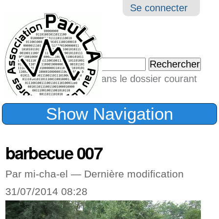
Aller
Navigation
Outil
Se connecter
au
perso
contenu.
|
Chercher par
Aller
Seulement dans le dossier courant
à
Recherche
avancée…
la
Show Navigation
navigation
barbecue 007
Par mi-cha-el —
Dernière modification
31/07/2014 08:28