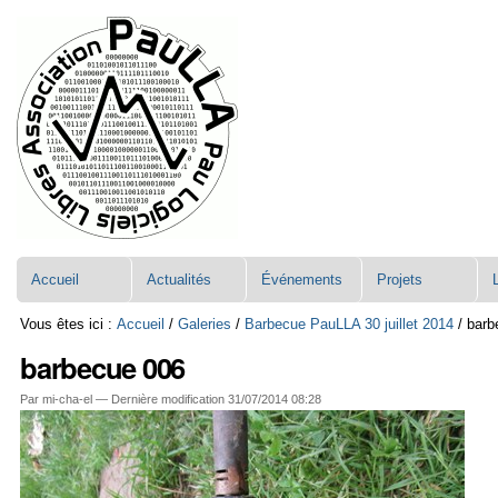
Aller
Navigation
au
contenu.
|
Aller
à
la
navigation
Accueil
Actualités
Événements
Projets
Vous êtes ici :
Accueil
/
Galeries
/
Barbecue PauLLA 30 juillet 2014
/
barb
barbecue 006
Par mi-cha-el —
Dernière modification
31/07/2014 08:28