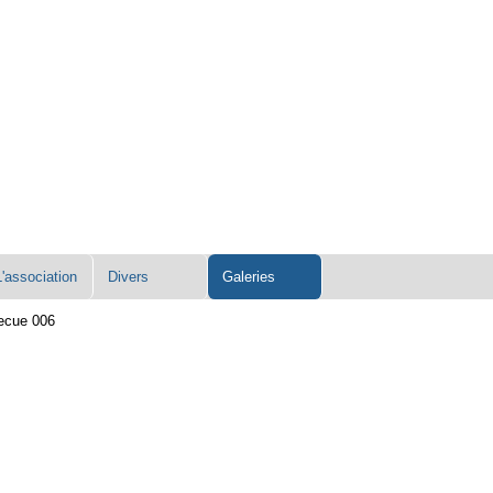
L'association
Divers
Galeries
ecue 006