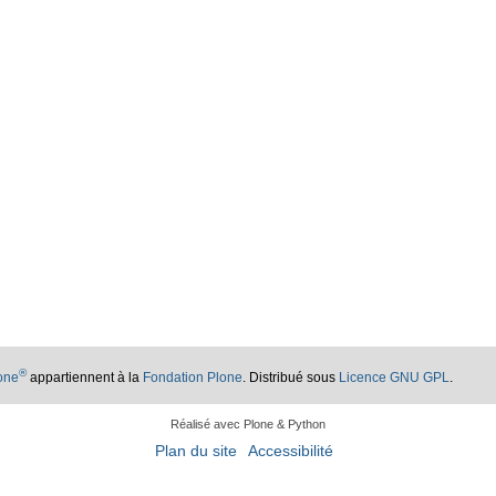
®
lone
appartiennent à la
Fondation Plone
. Distribué sous
Licence GNU GPL
.
Réalisé avec Plone & Python
Plan du site
Accessibilité