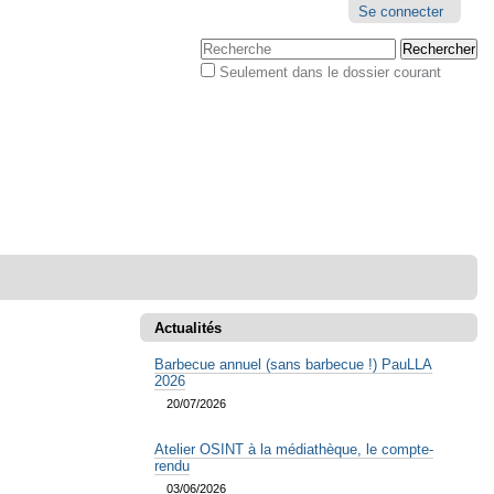
Outils
Se connecter
personnels
Chercher par
Seulement dans le dossier courant
Recherche
avancée…
Actualités
Barbecue annuel (sans barbecue !) PauLLA
2026
20/07/2026
Atelier OSINT à la médiathèque, le compte-
rendu
03/06/2026