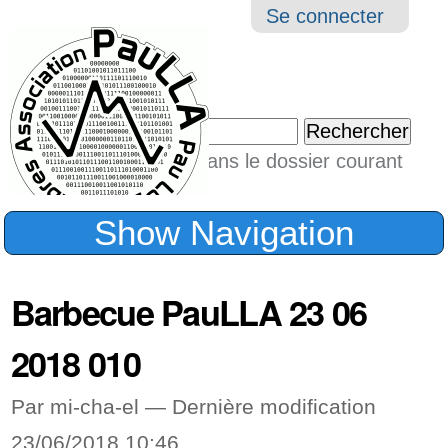
Aller
Navigation
Outil
Se connecter
au
perso
contenu.
|
Chercher par
Aller
Seulement dans le dossier courant
à
Recherche
avancée…
la
Show Navigation
navigation
Barbecue PauLLA 23 06
2018 010
Par mi-cha-el —
Dernière modification
23/06/2018 10:46