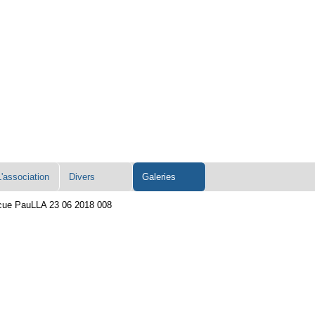
L'association
Divers
Galeries
cue PauLLA 23 06 2018 008