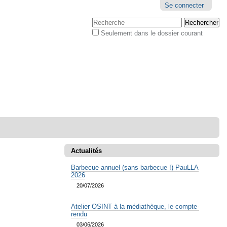
Outils
Se connecter
personnels
Chercher par
Seulement dans le dossier courant
Recherche
avancée…
Actualités
Barbecue annuel (sans barbecue !) PauLLA
2026
20/07/2026
Atelier OSINT à la médiathèque, le compte-
rendu
03/06/2026