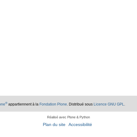
®
lone
appartiennent à la
Fondation Plone
. Distribué sous
Licence GNU GPL
.
Réalisé avec Plone & Python
Plan du site
Accessibilité