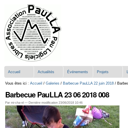
Aller
Navigation
au
contenu.
|
Aller
à
la
navigation
Accueil
Actualités
Événements
Projets
Vous êtes ici :
Accueil
/
Galeries
/
Barbecue PauLLA 22 juin 2018
/
Barbe
Barbecue PauLLA 23 06 2018 008
Par mi-cha-el —
Dernière modification
23/06/2018 10:46