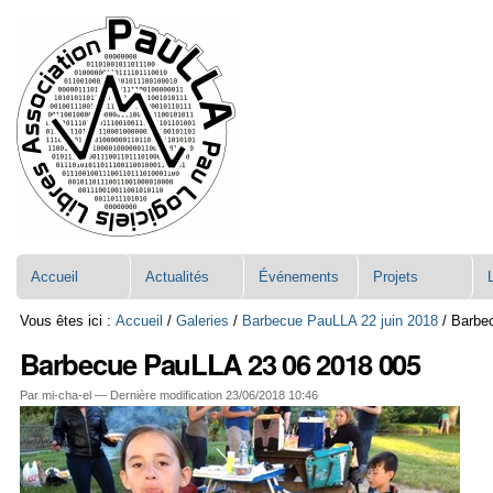
Aller
Navigation
au
contenu.
|
Aller
à
la
navigation
Accueil
Actualités
Événements
Projets
Vous êtes ici :
Accueil
/
Galeries
/
Barbecue PauLLA 22 juin 2018
/
Barbe
Barbecue PauLLA 23 06 2018 005
Par mi-cha-el —
Dernière modification
23/06/2018 10:46