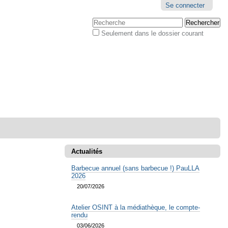
Outils
Se connecter
personnels
Chercher par
Seulement dans le dossier courant
Recherche
avancée…
Actualités
Barbecue annuel (sans barbecue !) PauLLA
2026
20/07/2026
Atelier OSINT à la médiathèque, le compte-
rendu
03/06/2026