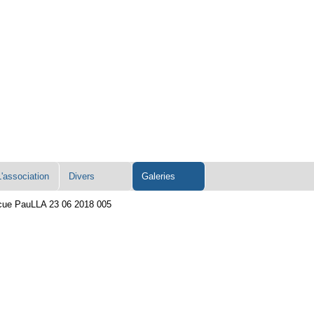
L'association
Divers
Galeries
cue PauLLA 23 06 2018 005