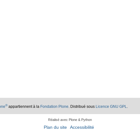
®
lone
appartiennent à la
Fondation Plone
. Distribué sous
Licence GNU GPL
.
Réalisé avec Plone & Python
Plan du site
Accessibilité