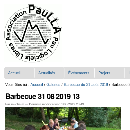
Aller
Navigation
au
contenu.
|
Aller
à
la
navigation
Accueil
Actualités
Événements
Projets
Vous êtes ici :
Accueil
/
Galeries
/
Barbecue du 31 août 2019
/
Barbecue 
Barbecue 31 08 2019 13
Par mi-cha-el —
Dernière modification
31/08/2019 20:49