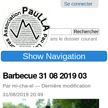
Aller
Navigation
Outil
Se connecter
au
perso
contenu.
|
Chercher par
Aller
Seulement dans le dossier courant
à
Recherche
avancée…
la
Show Navigation
navigation
Barbecue 31 08 2019 03
Par mi-cha-el —
Dernière modification
31/08/2019 20:49