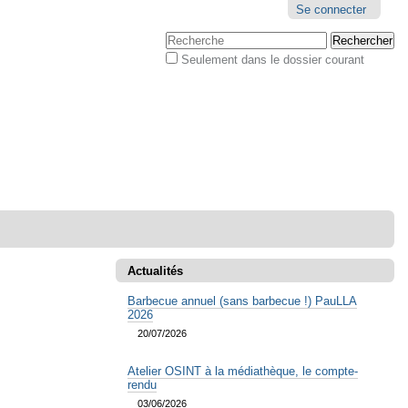
Outils
Se connecter
personnels
Chercher par
Seulement dans le dossier courant
Recherche
avancée…
Actualités
Barbecue annuel (sans barbecue !) PauLLA
2026
20/07/2026
Atelier OSINT à la médiathèque, le compte-
rendu
03/06/2026