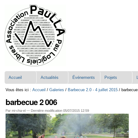
Aller
Navigation
au
contenu.
|
Aller
à
la
navigation
Accueil
Actualités
Événements
Projets
Vous êtes ici :
Accueil
/
Galeries
/
Barbecue 2.0 - 4 juillet 2015
/
barbecue
barbecue 2 006
Par mi-cha-el —
Dernière modification
05/07/2015 12:59