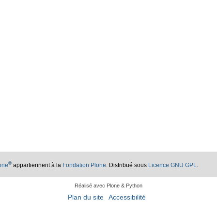
®
lone
appartiennent à la
Fondation Plone
. Distribué sous
Licence GNU GPL
.
Réalisé avec Plone & Python
Plan du site
Accessibilité