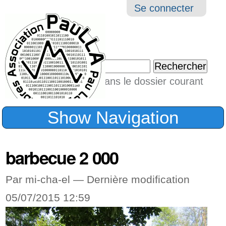
Aller
Navigation
Outil
Se connecter
au
perso
contenu.
|
Chercher par
Aller
Seulement dans le dossier courant
à
Recherche
avancée…
la
Show Navigation
navigation
barbecue 2 000
Par mi-cha-el —
Dernière modification
05/07/2015 12:59