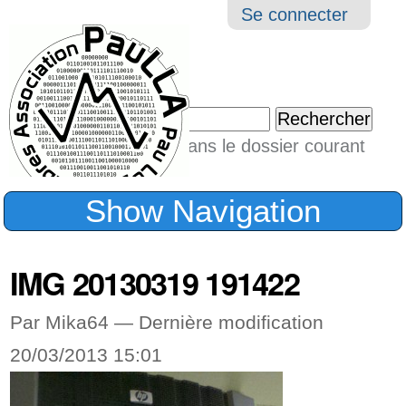
Aller
Navigation
Outil
Se connecter
au
perso
contenu.
|
Chercher par
Aller
Seulement dans le dossier courant
à
Recherche
avancée…
la
Show Navigation
navigation
IMG 20130319 191422
Par Mika64 —
Dernière modification
20/03/2013 15:01