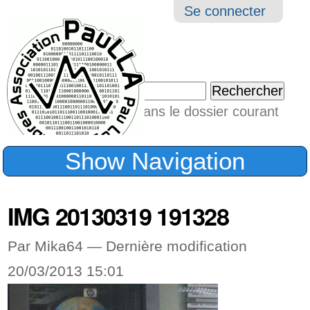
Aller
Navigation
Outil
Se connecter
au
perso
contenu.
|
Chercher par
Aller
Seulement dans le dossier courant
à
Recherche
avancée…
la
Show Navigation
navigation
IMG 20130319 191328
Par Mika64 —
Dernière modification
20/03/2013 15:01