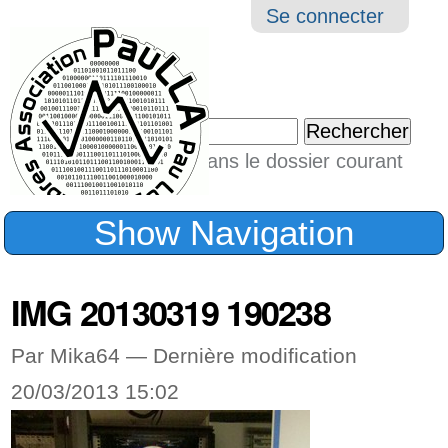
Aller
Navigation
Outil
Se connecter
au
perso
contenu.
|
Chercher par
Aller
Seulement dans le dossier courant
à
Recherche
avancée…
la
Show Navigation
navigation
IMG 20130319 190238
Par Mika64 —
Dernière modification
20/03/2013 15:02