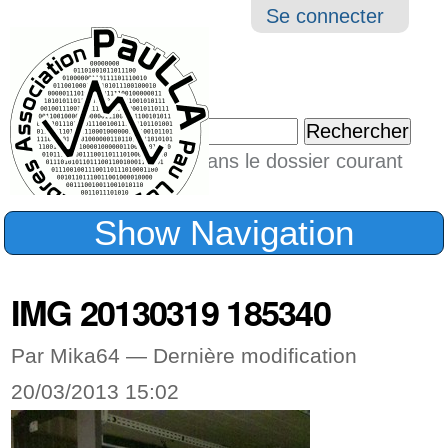
Aller
Navigation
Outil
Se connecter
au
perso
contenu.
|
Chercher par
Aller
Seulement dans le dossier courant
à
Recherche
avancée…
la
Show Navigation
navigation
IMG 20130319 185340
Par Mika64 —
Dernière modification
20/03/2013 15:02