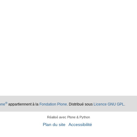
®
lone
appartiennent à la
Fondation Plone
. Distribué sous
Licence GNU GPL
.
Réalisé avec Plone & Python
Plan du site
Accessibilité