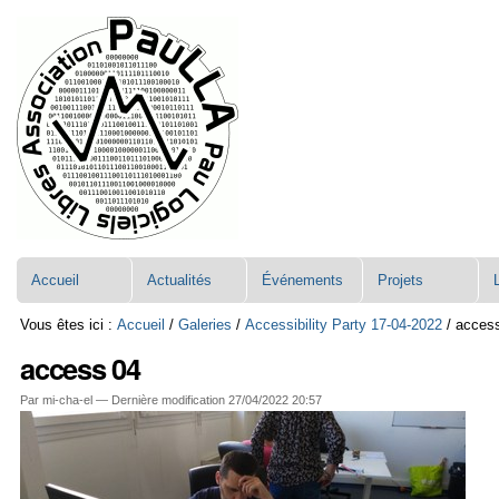
Aller
Navigation
au
contenu.
|
Aller
à
la
navigation
Accueil
Actualités
Événements
Projets
Vous êtes ici :
Accueil
/
Galeries
/
Accessibility Party 17-04-2022
/
acces
access 04
Par mi-cha-el —
Dernière modification
27/04/2022 20:57