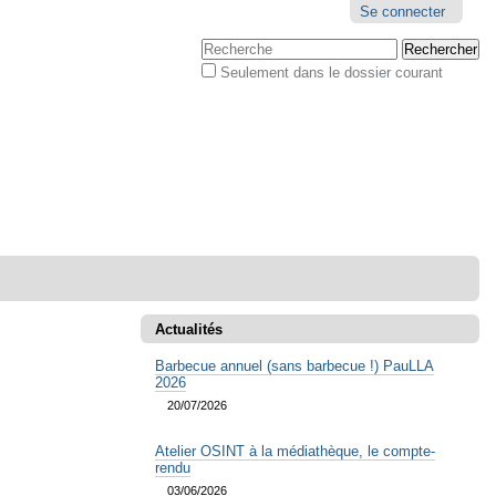
Outils
Se connecter
personnels
Chercher par
Seulement dans le dossier courant
Recherche
avancée…
Actualités
Barbecue annuel (sans barbecue !) PauLLA
2026
20/07/2026
Atelier OSINT à la médiathèque, le compte-
rendu
03/06/2026