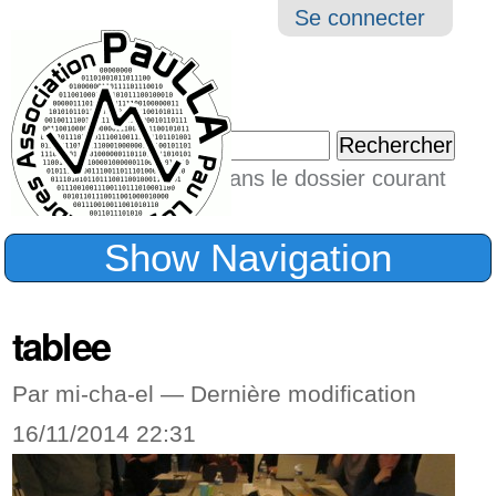
Aller
Navigation
Outil
Se connecter
au
perso
contenu.
|
Chercher par
Aller
Seulement dans le dossier courant
à
Recherche
avancée…
la
Show Navigation
navigation
tablee
Par mi-cha-el —
Dernière modification
16/11/2014 22:31