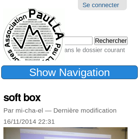
Aller
Navigation
Outil
Se connecter
au
perso
contenu.
|
Chercher par
Aller
Seulement dans le dossier courant
à
Recherche
avancée…
la
Show Navigation
navigation
soft box
Par mi-cha-el —
Dernière modification
16/11/2014 22:31