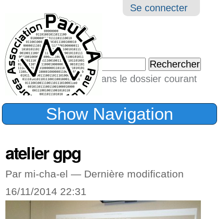
Aller
Navigation
Outil
Se connecter
au
perso
contenu.
|
Chercher par
Aller
Seulement dans le dossier courant
à
Recherche
avancée…
la
Show Navigation
navigation
atelier gpg
Par mi-cha-el —
Dernière modification
16/11/2014 22:31