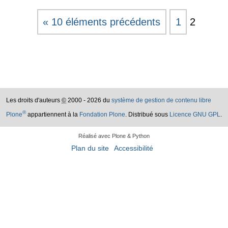
« 10 éléments précédents
1
2
Les droits d'auteurs
©
2000 - 2026 du
système de gestion de contenu libre
®
Plone
appartiennent à la
Fondation Plone
. Distribué sous
Licence GNU GPL
.
Réalisé avec Plone & Python
Plan du site
Accessibilité