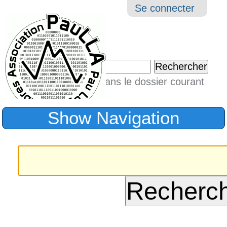
Aller
Navigation
Outil
Se connecter
au
perso
contenu.
|
Chercher par
Aller
Seulement dans le dossier courant
à
Recherche
avancée…
la
Show Navigation
navigation