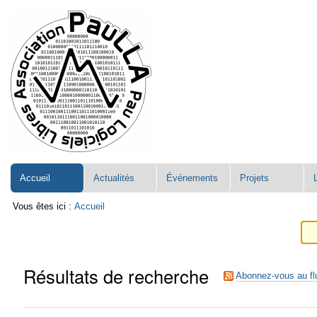
Aller
Navigation
au
contenu.
|
Aller
à
la
navigation
Accueil
Actualités
Événements
Projets
Vous êtes ici :
Accueil
Résultats de recherche
Abonnez-vous au fl