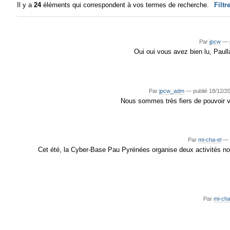
Il y a
24
éléments qui correspondent à vos termes de recherche.
Filtr
Par
jpcw
—
Oui oui vous avez bien lu, Paull
Par
jpcw_adm
—
publié
18/12/2
Nous sommes très fiers de pouvoir v
Par
mi-cha-el
Cet été, la Cyber-Base Pau Pyrénées organise deux activités nouv
Par
mi-cha