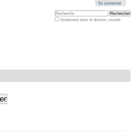
Outils
Se connecter
personnels
Chercher par
Seulement dans le dossier courant
Recherche
avancée…