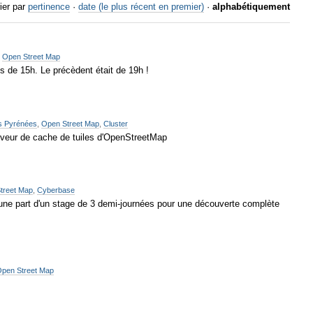
ier par
pertinence
·
date (le plus récent en premier)
·
alphabétiquement
,
Open Street Map
s de 15h. Le précèdent était de 19h !
s Pyrénées
,
Open Street Map
,
Cluster
rveur de cache de tuiles d'OpenStreetMap
treet Map
,
Cyberbase
 d'une part d'un stage de 3 demi-journées pour une découverte complète
pen Street Map