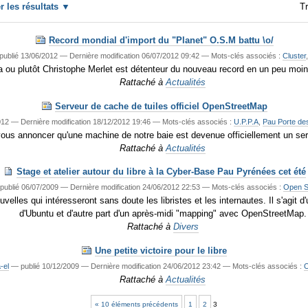
er les résultats
Tr
Record mondial d'import du "Planet" O.S.M battu \o/
publié
13/06/2012
—
Dernière modification
06/07/2012 09:42
— Mots-clés associés :
Cluster
a ou plutôt Christophe Merlet est détenteur du nouveau record en un peu moin
Rattaché à
Actualités
Serveur de cache de tuiles officiel OpenStreetMap
012
—
Dernière modification
18/12/2012 19:46
— Mots-clés associés :
U.P.P.A
,
Pau Porte de
ous annoncer qu'une machine de notre baie est devenue officiellement un se
Rattaché à
Actualités
Stage et atelier autour du libre à la Cyber-Base Pau Pyrénées cet été
—
publié
06/07/2009
—
Dernière modification
24/06/2012 22:53
— Mots-clés associés :
Open S
elles qui intéresseront sans doute les libristes et les internautes. Il s'agit
d'Ubuntu et d'autre part d'un après-midi "mapping" avec OpenStreetMap.
Rattaché à
Divers
Une petite victoire pour le libre
-el
—
publié
10/12/2009
—
Dernière modification
24/06/2012 23:42
— Mots-clés associés :
O
Rattaché à
Actualités
« 10 éléments précédents
1
2
3