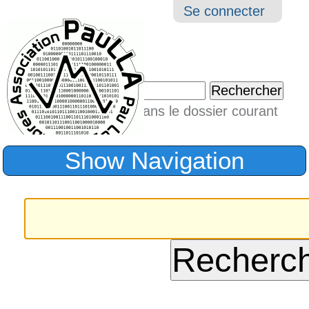
Aller
Navigation
Outil
Se connecter
au
perso
contenu.
|
Chercher par
Aller
Seulement dans le dossier courant
à
Recherche
avancée…
la
Show Navigation
navigation