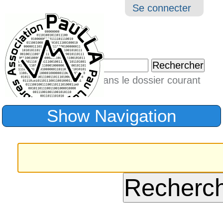
Aller
Navigation
Outil
Se connecter
au
perso
contenu.
|
Chercher par
Aller
Seulement dans le dossier courant
à
Recherche
avancée…
la
Show Navigation
navigation