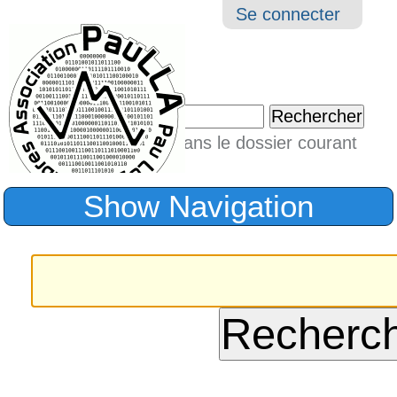
Aller
Navigation
Outil
Se connecter
au
perso
contenu.
|
Chercher par
Aller
Seulement dans le dossier courant
à
Recherche
avancée…
la
Show Navigation
navigation