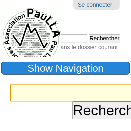
Aller
Navigation
Outil
Se connecter
au
perso
contenu.
|
Chercher par
Aller
Seulement dans le dossier courant
à
Recherche
avancée…
la
Show Navigation
navigation