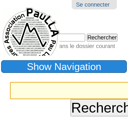
Aller
Navigation
Outil
Se connecter
au
perso
contenu.
|
Chercher par
Aller
Seulement dans le dossier courant
à
Recherche
avancée…
la
Show Navigation
navigation