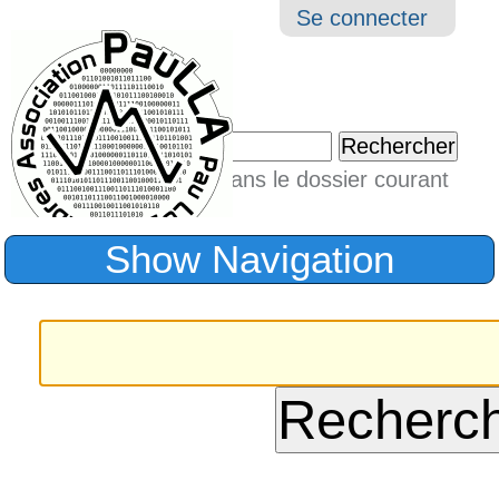
Aller
Navigation
Outil
Se connecter
au
perso
contenu.
|
Chercher par
Aller
Seulement dans le dossier courant
à
Recherche
avancée…
la
Show Navigation
navigation