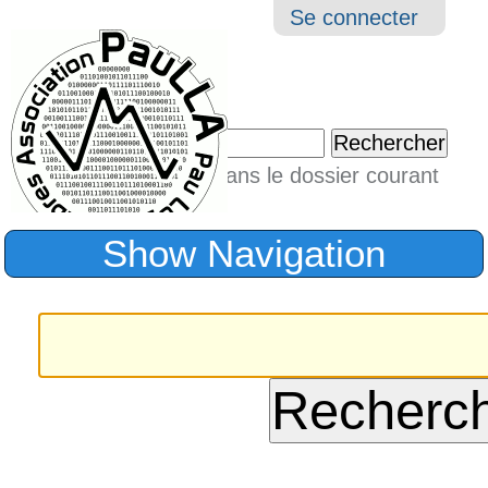
Aller
Navigation
Outil
Se connecter
au
perso
contenu.
|
Chercher par
Aller
Seulement dans le dossier courant
à
Recherche
avancée…
la
Show Navigation
navigation