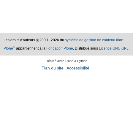
Les droits d'auteurs
©
2000 - 2026 du
système de gestion de contenu libre
®
Plone
appartiennent à la
Fondation Plone
. Distribué sous
Licence GNU GPL
.
Réalisé avec Plone & Python
Plan du site
Accessibilité