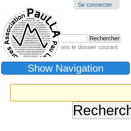
Aller
Navigation
Outil
Se connecter
au
perso
contenu.
|
Chercher par
Aller
Seulement dans le dossier courant
à
Recherche
avancée…
la
Show Navigation
navigation