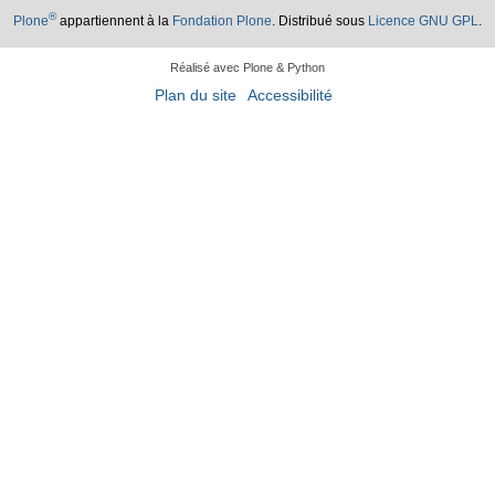
®
Plone
appartiennent à la
Fondation Plone
. Distribué sous
Licence GNU GPL
.
Réalisé avec Plone & Python
Plan du site
Accessibilité