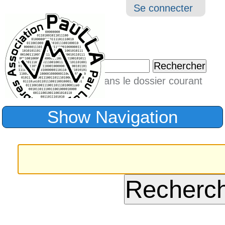
Aller
Navigation
Outil
Se connecter
au
perso
contenu.
|
Chercher par
Aller
Seulement dans le dossier courant
à
Recherche
avancée…
la
Show Navigation
navigation