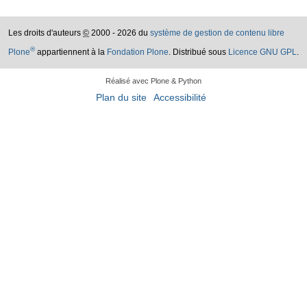
Les droits d'auteurs
©
2000 - 2026 du
système de gestion de contenu libre
®
Plone
appartiennent à la
Fondation Plone
. Distribué sous
Licence GNU GPL
.
Réalisé avec Plone & Python
Plan du site
Accessibilité