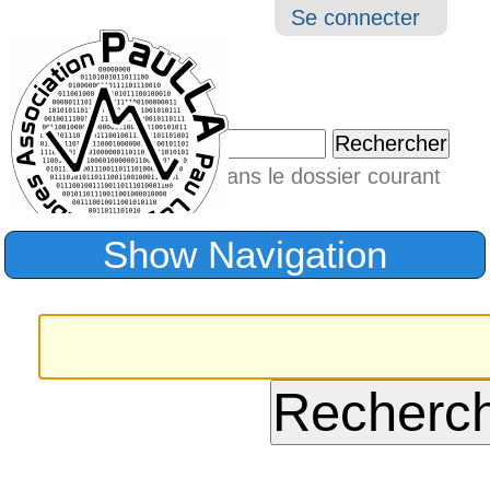
Aller
Navigation
Outil
Se connecter
au
perso
contenu.
|
Chercher par
Aller
Seulement dans le dossier courant
à
Recherche
avancée…
la
Show Navigation
navigation