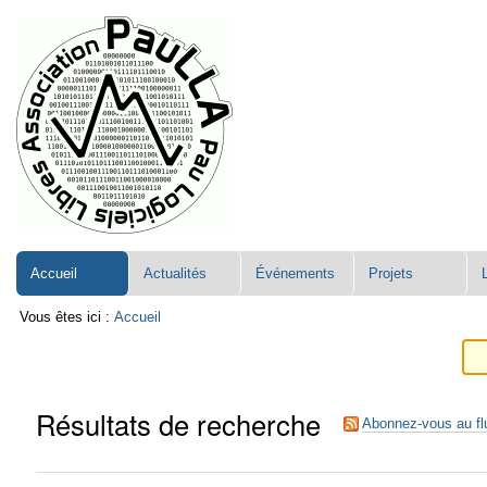
Aller
Navigation
au
contenu.
|
Aller
à
la
navigation
Accueil
Actualités
Événements
Projets
Vous êtes ici :
Accueil
Résultats de recherche
Abonnez-vous au fl