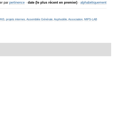
er par
pertinence
·
date (le plus récent en premier)
·
alphabétiquement
DNS
,
projets internes
,
Assemblée Générale
,
Asphodèle
,
Association
,
MIPS-LAB