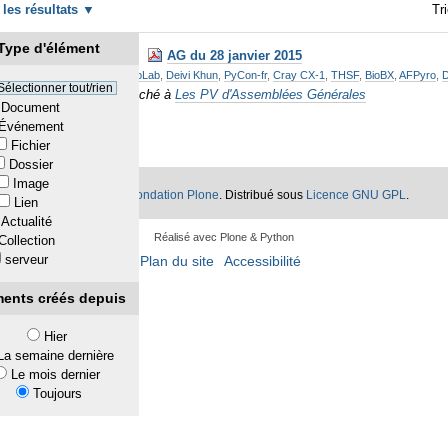
r les résultats
Tri
Type d'élément
AG du 28 janvier 2015
ciés :
Compte rendu AG
,
FabLab
,
Deivi Khun
,
PyCon-fr
,
Cray CX-1
,
THSF
,
BioBX
,
AFPyro
,
Sélectionner tout/rien
Rattaché à
Les PV d'Assemblées Générales
Document
Événement
Fichier
Dossier
Image
®
lone
appartiennent à la
Fondation Plone
. Distribué sous
Licence GNU GPL
.
Lien
Actualité
Réalisé avec Plone & Python
Collection
serveur
Plan du site
Accessibilité
ments créés depuis
Hier
La semaine dernière
Le mois dernier
Toujours