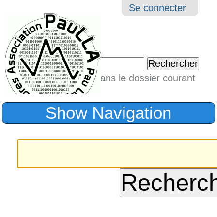
Aller
Navigation
Outil
Se connecter
au
perso
contenu.
|
Chercher par
Aller
Seulement dans le dossier courant
à
Recherche
avancée…
la
Show Navigation
navigation