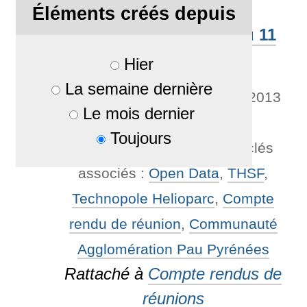
Éléments créés depuis
Compte-rendu réunion du 11
Hier
avril 2013
La semaine dernière
Par
Mika64
—
publié
26/01/2013
Le mois dernier
—
Dernière modification
Toujours
11/04/2013 23:09
— Mots-clés
associés :
Open Data
,
THSF
,
Technopole Helioparc
,
Compte
rendu de réunion
,
Communauté
Agglomération Pau Pyrénées
Rattaché à
Compte rendus de
réunions