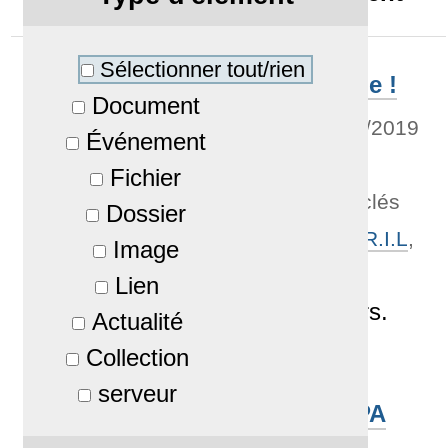
Sélectionner tout/rien
Adhésion à l'APRIL : done !
Document
Par
mi-cha-el
—
publié
02/10/2019
Événement
—
Dernière modification
Fichier
02/10/2019 18:49
— Mots-clés
Dossier
associés :
Logiciel libre
,
A.P.R.I.L
,
Image
Association
Lien
Et nous en sommes fiers.
Actualité
Rattaché à
Actualités
Collection
serveur
Conférence April à l'UPPA