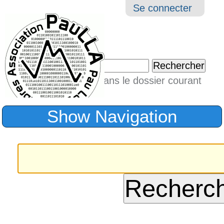
Aller
Navigation
Outil
Se connecter
au
perso
contenu.
|
Chercher par
Aller
Seulement dans le dossier courant
à
Recherche
avancée…
la
Show Navigation
navigation