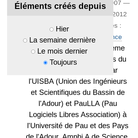
Par
brunus
—
publié
10/03/2007
—
Éléments créés depuis
Dernière modification
26/06/2012
09:01
— Mots-clés associés :
Hier
A.P.R.I.L
,
U.P.P.A
,
Conférence
La semaine dernière
Une conférence sur le thème
Le mois dernier
des modèles économiques du
Toujours
Libre a été proposée par
l'UISBA (Union des Ingénieurs
et Scientifiques du Bassin de
l'Adour) et PauLLA (Pau
Logiciels Libres Association) à
l'Université de Pau et des Pays
de l'Adour, Amphi A de Science,