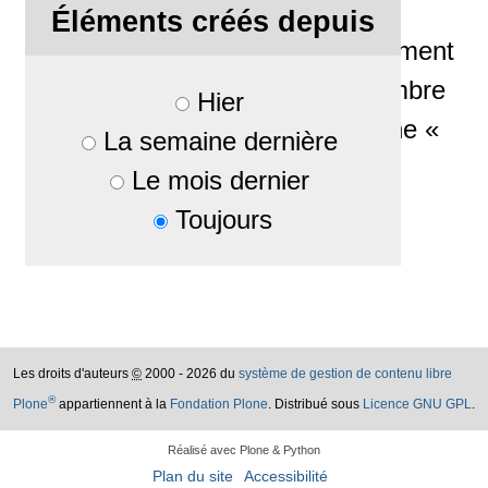
brésilien Deivi Khun,
Éléments créés depuis
responsable au développement
des logiciels libres et membre
Hier
de l'association brésilienne «
La semaine dernière
Software Livre »
Le mois dernier
Rattaché à
Actualités
Toujours
Les droits d'auteurs
©
2000 - 2026 du
système de gestion de contenu libre
®
Plone
appartiennent à la
Fondation Plone
. Distribué sous
Licence GNU GPL
.
Réalisé avec Plone & Python
Plan du site
Accessibilité