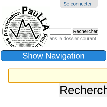
Aller
Navigation
Outil
Se connecter
au
perso
contenu.
|
Chercher par
Aller
Seulement dans le dossier courant
à
Recherche
avancée…
la
Show Navigation
navigation