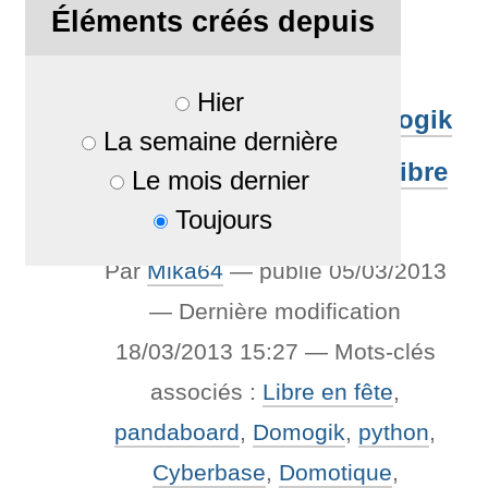
voici un résumé.
Éléments créés depuis
Rattaché à
Actualités
Hier
Domotique libre avec Domogik
La semaine dernière
à la Cyber-Base de Pau - Libre
Le mois dernier
Toujours
en fête - le 22 mars
Par
Mika64
—
publié
05/03/2013
—
Dernière modification
18/03/2013 15:27
— Mots-clés
associés :
Libre en fête
,
pandaboard
,
Domogik
,
python
,
Cyberbase
,
Domotique
,