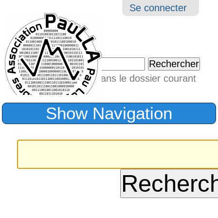
Aller
Navigation
Outil
Se connecter
au
perso
contenu.
|
Chercher par
Aller
Seulement dans le dossier courant
à
Recherche
avancée…
la
Show Navigation
navigation