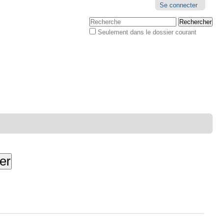
Outils
Se connecter
personnels
Chercher par
Seulement dans le dossier courant
Recherche
avancée…