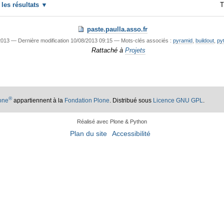
r les résultats
T
paste.paulla.asso.fr
2013
—
Dernière modification
10/08/2013 09:15
— Mots-clés associés :
pyramid
,
buildout
,
py
Rattaché à
Projets
®
lone
appartiennent à la
Fondation Plone
. Distribué sous
Licence GNU GPL
.
Réalisé avec Plone & Python
Plan du site
Accessibilité