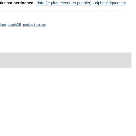
rier par
pertinence
·
date (le plus récent en premier)
·
alphabétiquement
thon
,
couchDB
,
projets internes