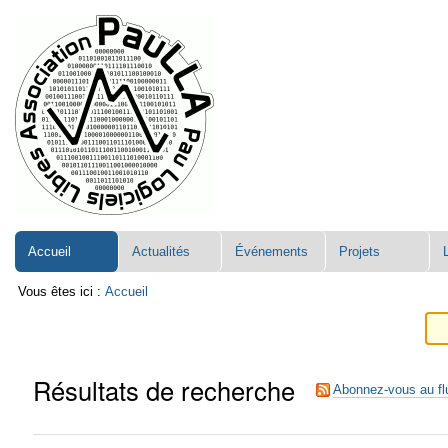
Aller
Navigation
au
contenu.
|
Aller
à
la
navigation
Accueil
Actualités
Événements
Projets
Vous êtes ici :
Accueil
Résultats de recherche
Abonnez-vous au fl