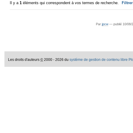
Il y a
1
éléments qui correspondent à vos termes de recherche.
Filtre
Par
jpcw
—
publié
10/08/
Les droits d'auteurs
©
2000 - 2026 du
système de gestion de contenu libre P