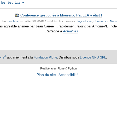
r les résultats
T
Conférence gesticulée à Mourenx, PauLLA y était !
Par
mi-cha-el
—
publié
08/06/2017
— Mots-clés associés :
logiciel libre
,
Conférence
,
Mour
ès agréable animée par Jean Carreel... rapidement rejoint par AntoineVE, notre 
Rattaché à
Actualités
®
lone
appartiennent à la
Fondation Plone
. Distribué sous
Licence GNU GPL
.
Réalisé avec Plone & Python
Plan du site
Accessibilité