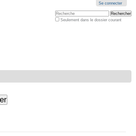
Outils
Se connecter
personnels
Chercher par
Seulement dans le dossier courant
Recherche
avancée…