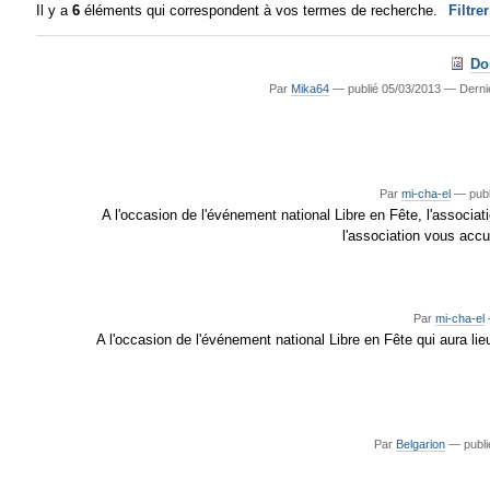
Il y a
6
éléments qui correspondent à vos termes de recherche.
Filtre
Do
Par
Mika64
—
publié
05/03/2013
—
Derni
Par
mi-cha-el
—
publ
A l'occasion de l'événement national Libre en Fête, l'associ
l'association vous accu
Par
mi-cha-el
A l'occasion de l'événement national Libre en Fête qui aura li
Par
Belgarion
—
publi