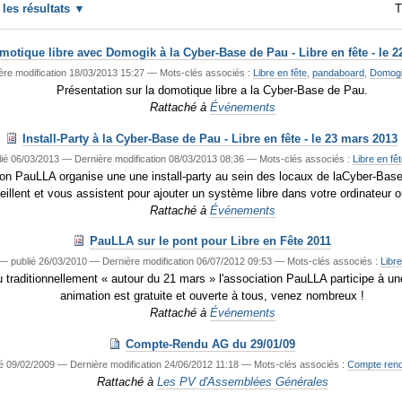
r les résultats
T
motique libre avec Domogik à la Cyber-Base de Pau - Libre en fête - le 
ère modification
18/03/2013 15:27
— Mots-clés associés :
Libre en fête
,
pandaboard
,
Domog
Présentation sur la domotique libre a la Cyber-Base de Pau.
Rattaché à
Événements
Install-Party à la Cyber-Base de Pau - Libre en fête - le 23 mars 2013
ié
06/03/2013
—
Dernière modification
08/03/2013 08:36
— Mots-clés associés :
Libre en fê
ation PauLLA organise une une install-party au sein des locaux de laCyber-B
eillent et vous assistent pour ajouter un système libre dans votre ordinateur 
Rattaché à
Événements
PauLLA sur le pont pour Libre en Fête 2011
—
publié
26/03/2010
—
Dernière modification
06/07/2012 09:53
— Mots-clés associés :
Libre
eu traditionnellement « autour du 21 mars » l'association PauLLA participe à u
animation est gratuite et ouverte à tous, venez nombreux !
Rattaché à
Événements
Compte-Rendu AG du 29/01/09
é
09/02/2009
—
Dernière modification
24/06/2012 11:18
— Mots-clés associés :
Compte ren
Rattaché à
Les PV d'Assemblées Générales