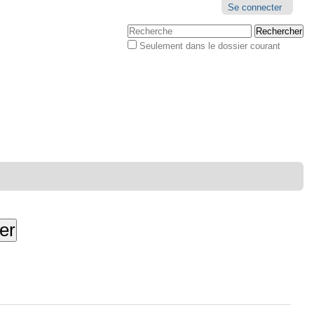
Outils
Se connecter
personnels
Chercher par
Seulement dans le dossier courant
Recherche
avancée…