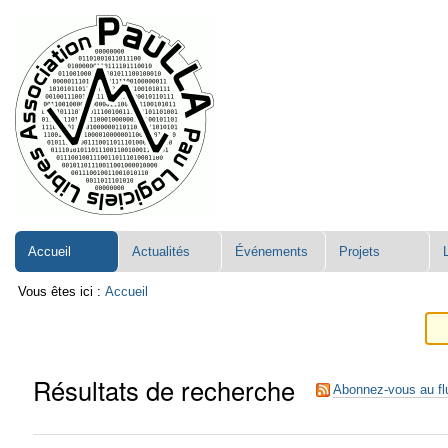
Aller
Navigation
au
contenu.
|
Aller
à
la
navigation
Accueil
Actualités
Événements
Projets
Vous êtes ici :
Accueil
Résultats de recherche
Abonnez-vous au fl