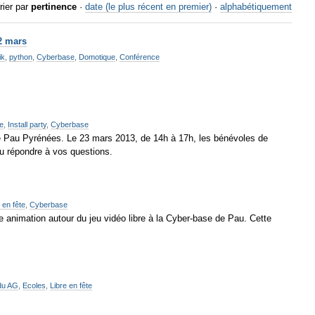
rier par
pertinence
·
date (le plus récent en premier)
·
alphabétiquement
22 mars
ik
,
python
,
Cyberbase
,
Domotique
,
Conférence
te
,
Install party
,
Cyberbase
ase Pau Pyrénées. Le 23 mars 2013, de 14h à 17h, les bénévoles de
ou répondre à vos questions.
 en fête
,
Cyberbase
ne animation autour du jeu vidéo libre à la Cyber-base de Pau. Cette
du AG
,
Ecoles
,
Libre en fête