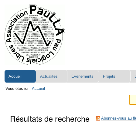
Aller
Navigation
au
contenu.
|
Aller
à
la
navigation
Accueil
Actualités
Événements
Projets
Vous êtes ici :
Accueil
Résultats de recherche
Abonnez-vous au fl