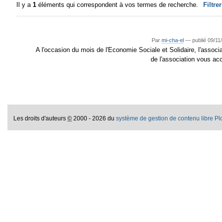
Il y a
1
éléments qui correspondent à vos termes de recherche.
Filtre
Par
mi-cha-el
—
publié
09/11
A l'occasion du mois de l'Economie Sociale et Solidaire, l'asso
de l'association vous ac
Les droits d'auteurs
©
2000 - 2026 du
système de gestion de contenu libre P