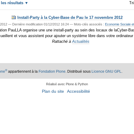
r les résultats
Tri
Install-Party à la Cyber-Base de Pau le 17 novembre 2012
/2012
—
Dernière modification
01/12/2012 16:24
— Mots-clés associés :
Economie Sociale et
ciation PauLLA organise une une install-party au sein des locaux de laCyber
cueillent et vous assistent pour ajouter un système libre dans votre ordinateu
Rattaché à
Actualités
®
lone
appartiennent à la
Fondation Plone
. Distribué sous
Licence GNU GPL
.
Réalisé avec Plone & Python
Plan du site
Accessibilité