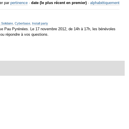
er par
pertinence
·
date (le plus récent en premier)
·
alphabétiquement
 Solidaire
,
Cyberbase
,
Install party
-Base Pau Pyrénées. Le 17 novembre 2012, de 14h à 17h, les bénévoles
r ou répondre à vos questions.