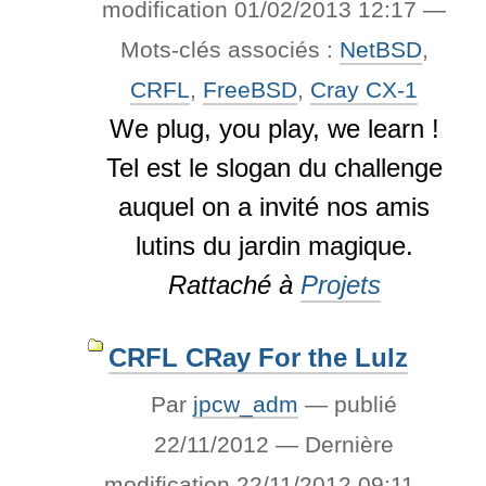
modification
01/02/2013 12:17
—
Mots-clés associés :
NetBSD
,
CRFL
,
FreeBSD
,
Cray CX-1
We plug, you play, we learn !
Tel est le slogan du challenge
auquel on a invité nos amis
lutins du jardin magique.
Rattaché à
Projets
CRFL CRay For the Lulz
Par
jpcw_adm
—
publié
22/11/2012
—
Dernière
modification
22/11/2012 09:11
—