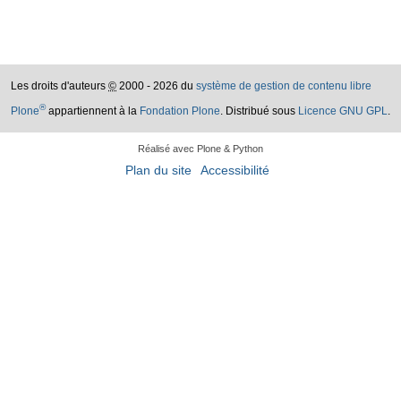
Les droits d'auteurs
©
2000 - 2026 du
système de gestion de contenu libre
®
Plone
appartiennent à la
Fondation Plone
. Distribué sous
Licence GNU GPL
.
Réalisé avec Plone & Python
Plan du site
Accessibilité