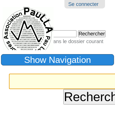
Aller
Navigation
Outil
Se connecter
au
perso
contenu.
|
Chercher par
Aller
Seulement dans le dossier courant
à
Recherche
avancée…
la
Show Navigation
navigation