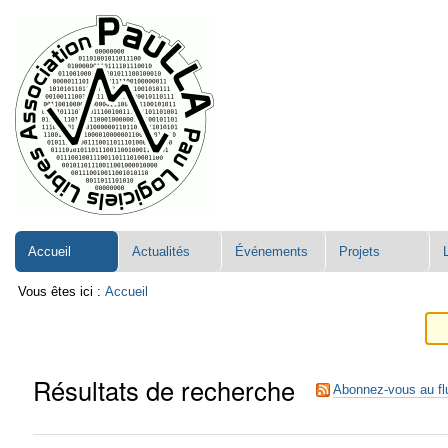
Aller
Navigation
au
contenu.
|
Aller
à
la
navigation
Accueil
Actualités
Événements
Projets
Vous êtes ici :
Accueil
Résultats de recherche
Abonnez-vous au fl