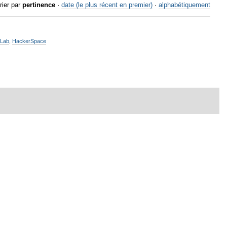
rier par
pertinence
·
date (le plus récent en premier)
·
alphabétiquement
Lab
,
HackerSpace