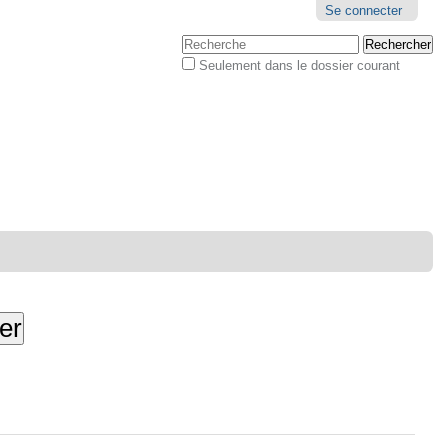
Outils
Se connecter
personnels
Chercher par
Seulement dans le dossier courant
Recherche
avancée…