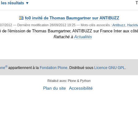
r les résultats
T
fo0 invité de Thomas Baumgartner sur ANTIBUZZ
07/2012
—
Dernière modification
28/09/2012 19:25
— Mots-clés associés :
Antibuzz
,
Hackti
vité de l'émission de Thomas Baumgartner, ANTIBUZZ sur France Inter aux côt
Rattaché à
Actualités
®
lone
appartiennent à la
Fondation Plone
. Distribué sous
Licence GNU GPL
.
Réalisé avec Plone & Python
Plan du site
Accessibilité