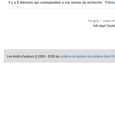
Il y a
1
éléments qui correspondent à vos termes de recherche.
Filtre
Par
jpcw
—
publié
29/
fo0 était l'in
Les droits d'auteurs
©
2000 - 2026 du
système de gestion de contenu libre P