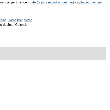
rier par
pertinence
·
date (le plus récent en premier)
·
alphabétiquement
visme
,
France-Inter
,
presse
és de Jean Guisnel.