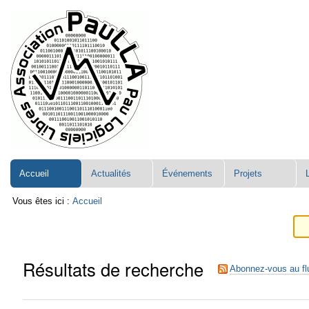
Aller
Navigation
au
contenu.
|
Aller
à
la
navigation
Accueil
Actualités
Événements
Projets
Vous êtes ici :
Accueil
Résultats de recherche
Abonnez-vous au fl