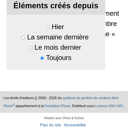
brésilien Deivi Khun,
Éléments créés depuis
responsable au développement
des logiciels libres et membre
Hier
de l'association brésilienne «
La semaine dernière
Software Livre »
Le mois dernier
Rattaché à
Actualités
Toujours
Les droits d'auteurs
©
2000 - 2026 du
système de gestion de contenu libre
®
Plone
appartiennent à la
Fondation Plone
. Distribué sous
Licence GNU GPL
.
Réalisé avec Plone & Python
Plan du site
Accessibilité