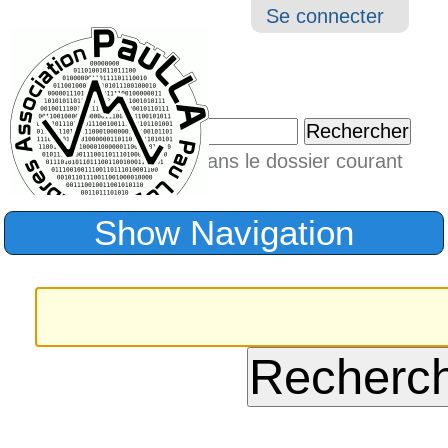
Aller
Navigation
Outil
Se connecter
au
perso
contenu.
|
Chercher par
Aller
Seulement dans le dossier courant
à
Recherche
avancée…
la
Show Navigation
navigation