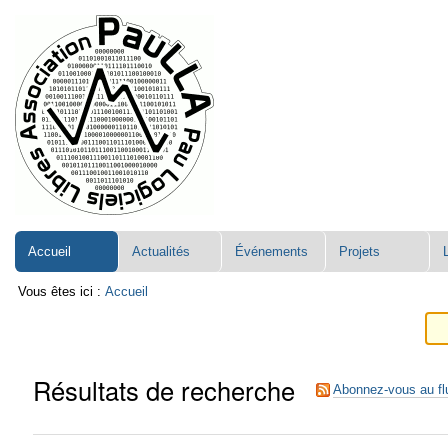
Aller
Navigation
au
contenu.
|
Aller
à
la
navigation
Accueil
Actualités
Événements
Projets
Vous êtes ici :
Accueil
Résultats de recherche
Abonnez-vous au fl