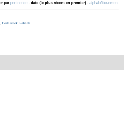
er par
pertinence
·
date (le plus récent en premier)
·
alphabétiquement
n
,
Code week
,
FabLab