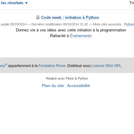
r les résultats
Tri
Code week : initiation à Python
—
publié
09/10/2014
—
Dernière modification
09/10/2014 21:42
— Mots-clés associés :
Pytho
Donnez vie à vos idées avec cette initiation à la programmation
Rattaché à
Événements
®
lone
appartiennent à la
Fondation Plone
. Distribué sous
Licence GNU GPL
.
Réalisé avec Plone & Python
Plan du site
Accessibilité