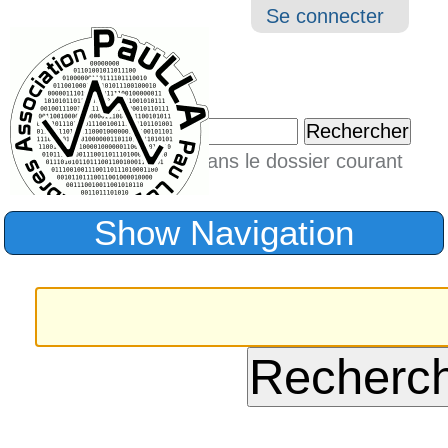
Aller
Navigation
Outil
Se connecter
au
perso
contenu.
|
Chercher par
Aller
Seulement dans le dossier courant
à
Recherche
avancée…
la
Show Navigation
navigation