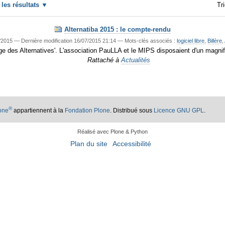
r les résultats
Tri
Alternatiba 2015 : le compte-rendu
/2015
—
Dernière modification
16/07/2015 21:14
— Mots-clés associés :
logiciel libre
,
Billère
,
llage des Alternatives'. L'association PauLLA et le MIPS disposaient d'un magni
Rattaché à
Actualités
®
lone
appartiennent à la
Fondation Plone
. Distribué sous
Licence GNU GPL
.
Réalisé avec Plone & Python
Plan du site
Accessibilité