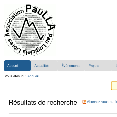
Aller
Navigation
au
contenu.
|
Aller
à
la
navigation
Accueil
Actualités
Événements
Projets
Vous êtes ici :
Accueil
Résultats de recherche
Abonnez-vous au fl