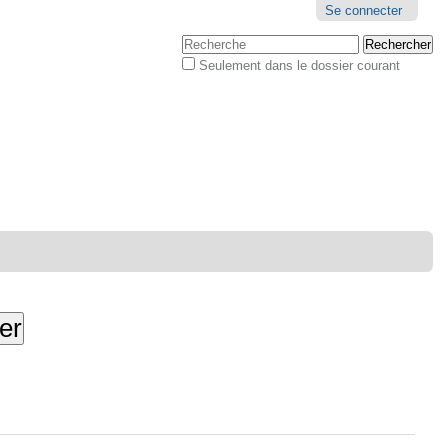
Outils
Se connecter
personnels
Chercher par
Seulement dans le dossier courant
Recherche
avancée…