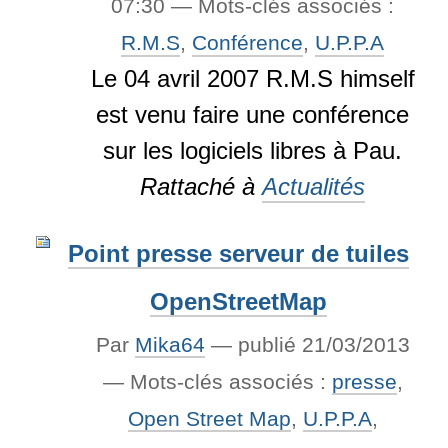
07:30
— Mots-clés associés :
R.M.S
,
Conférence
,
U.P.P.A
Le 04 avril 2007 R.M.S himself
est venu faire une conférence
sur les logiciels libres à Pau.
Rattaché à
Actualités
Point presse serveur de tuiles
OpenStreetMap
Par
Mika64
—
publié
21/03/2013
— Mots-clés associés :
presse
,
Open Street Map
,
U.P.P.A
,