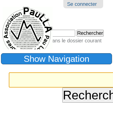
Aller
Navigation
Outil
Se connecter
au
perso
contenu.
|
Chercher par
Aller
Seulement dans le dossier courant
à
Recherche
avancée…
la
Show Navigation
navigation