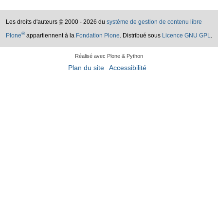
Les droits d'auteurs
©
2000 - 2026 du
système de gestion de contenu libre
®
Plone
appartiennent à la
Fondation Plone
. Distribué sous
Licence GNU GPL
.
Réalisé avec Plone & Python
Plan du site
Accessibilité