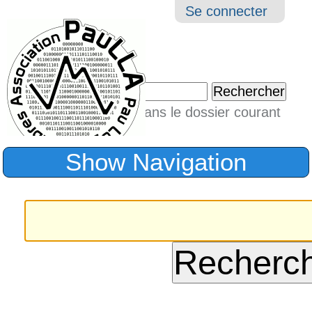
Aller
Navigation
Outil
Se connecter
au
perso
contenu.
|
Chercher par
Aller
Seulement dans le dossier courant
à
Recherche
avancée…
la
Show Navigation
navigation