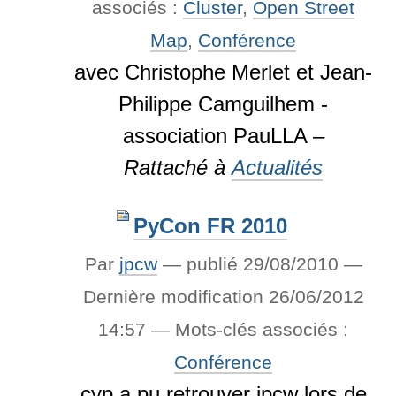
associés :
Cluster
,
Open Street
Map
,
Conférence
avec Christophe Merlet et Jean-
Philippe Camguilhem -
association PauLLA –
Rattaché à
Actualités
PyCon FR 2010
Par
jpcw
—
publié
29/08/2010
—
Dernière modification
26/06/2012
14:57
— Mots-clés associés :
Conférence
cyp a pu retrouver jpcw lors de