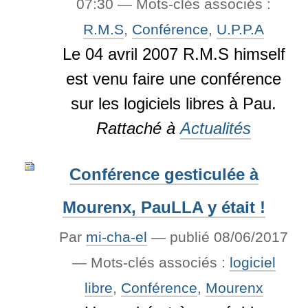
07:30
— Mots-clés associés :
R.M.S
,
Conférence
,
U.P.P.A
Le 04 avril 2007 R.M.S himself
est venu faire une conférence
sur les logiciels libres à Pau.
Rattaché à
Actualités
Conférence gesticulée à
Mourenx, PauLLA y était !
Par
mi-cha-el
—
publié
08/06/2017
— Mots-clés associés :
logiciel
libre
,
Conférence
,
Mourenx