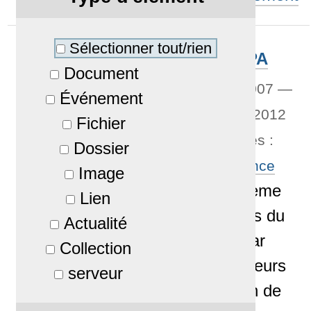
Sélectionner tout/rien
Conférence April à l'UPPA
Document
Par
brunus
—
publié
10/03/2007
—
Événement
Dernière modification
26/06/2012
Fichier
09:01
— Mots-clés associés :
Dossier
A.P.R.I.L
,
U.P.P.A
,
Conférence
Image
Une conférence sur le thème
Lien
des modèles économiques du
Actualité
Libre a été proposée par
Collection
l'UISBA (Union des Ingénieurs
serveur
et Scientifiques du Bassin de