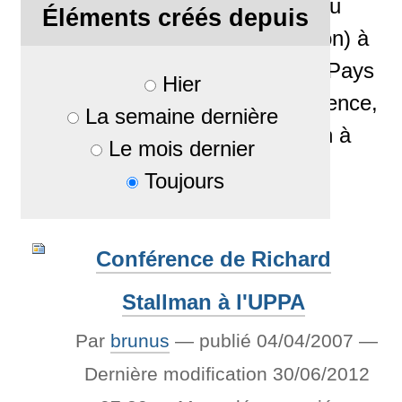
l'Adour) et PauLLA (Pau
Éléments créés depuis
Logiciels Libres Association) à
l'Université de Pau et des Pays
Hier
de l'Adour, Amphi A de Science,
La semaine dernière
le mardi 10 mars de 18h à
Le mois dernier
19h30.
Toujours
Rattaché à
Actualités
Conférence de Richard
Stallman à l'UPPA
Par
brunus
—
publié
04/04/2007
—
Dernière modification
30/06/2012