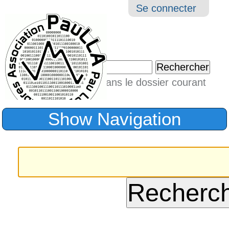
Aller
Navigation
Outil
Se connecter
au
perso
contenu.
|
Chercher par
Aller
Seulement dans le dossier courant
à
Recherche
avancée…
la
Show Navigation
navigation