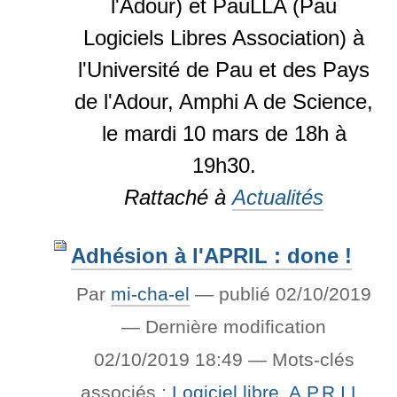
l'Adour) et PauLLA (Pau
Logiciels Libres Association) à
l'Université de Pau et des Pays
de l'Adour, Amphi A de Science,
le mardi 10 mars de 18h à
19h30.
Rattaché à
Actualités
Adhésion à l'APRIL : done !
Par
mi-cha-el
—
publié
02/10/2019
—
Dernière modification
02/10/2019 18:49
— Mots-clés
associés :
Logiciel libre
,
A.P.R.I.L
,