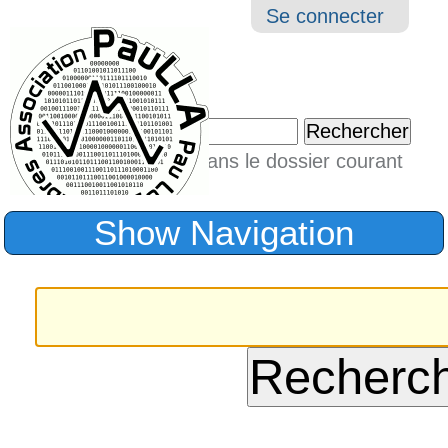
Aller
Navigation
Outil
Se connecter
au
perso
contenu.
|
Chercher par
Aller
Seulement dans le dossier courant
à
Recherche
avancée…
la
Show Navigation
navigation