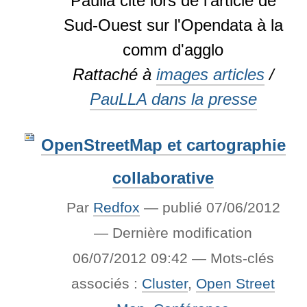
Paulla cité lors de l'article de
Sud-Ouest sur l'Opendata à la
comm d'agglo
Rattaché à
images articles
/
PauLLA dans la presse
OpenStreetMap et cartographie
collaborative
Par
Redfox
—
publié
07/06/2012
—
Dernière modification
06/07/2012 09:42
— Mots-clés
associés :
Cluster
,
Open Street